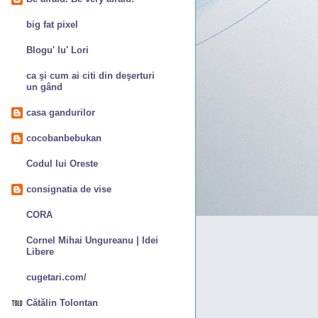
big fat pixel
Blogu' lu' Lori
ca şi cum ai citi din deşerturi
un gând
casa gandurilor
cocobanbebukan
Codul lui Oreste
consignatia de vise
CORA
Cornel Mihai Ungureanu | Idei
Libere
cugetari.com/
Cătălin Tolontan