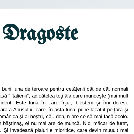
 Dragoste
 buni, una de teroare pentru cetăţenii cât de cât normali
ă " 'talienii", adicătelea toţi ăia care munceşte (mai mult
ident. Este luna în care înjur, blestem şi îmi doresc
ară a Apusului, care, în astă lună, pune lacătul pe ţară şi
Românica şi ai noştri, că...deh, n-are ce să mai facă acolo.
n băştinaş, ei nu mai are de muncă. Nici măcar de furat,
 Şi invadează plaiurile mioritice, care devin muuult mai