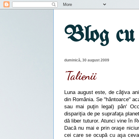
Blog cu
duminică, 30 august 2009
'Talienii
Luna august este, de câţiva ani
din România. Se "hântoarce" acas
sau mai puţin legal) pân' Occ
dispariţia de pe suprafaţa planet
dă liber tuturor. Atunci vine în 
Dacă nu mai e prin oraşe niciu
cei care se ocupă cu aşa ceva.