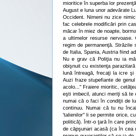
mioritice în superba lor prezenţă
August e luna unor adevărate Lupr
Occident. Nimeni nu zice nimic. 
fac celebrele modificări prin ca
măcar în miez de noapte, bormaşin
a ultimelor resurse nervoase. G
regim de permanenţă. Străzile 
de Italia, Spania, Austria fiind 
Nu e grav că Poliţia nu ia mă
obişnuit cu existenţa parazitară
lună întreagă, frecaţi la icre ş
Auzi fraze stupefiante de genul
acolo..." Fraiere mioritic, cetăţ
eşti imbecil, atunci meriţi să te
numai că o faci în condiţii de lu
continuu. Numai că tu nu încal
'talienilor" li se permite orice,
politică). Într-o ţară în care pr
de căpşunari acasă (ca în cea ma
propun guveranţilor să se ia de