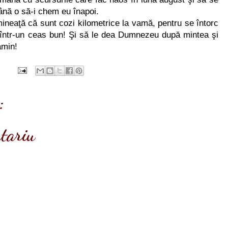
Până o să-i chem eu înapoi.
mineaţă că sunt cozi kilometrice la vamă, pentru se întorc
 fie într-un ceas bun! Şi să le dea Dumnezeu după mintea şi
amin!
:
ntariu