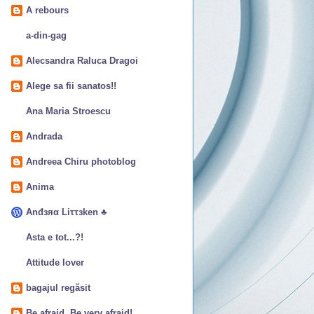
A rebours
a-din-gag
Alecsandra Raluca Dragoi
Alege sa fii sanatos!!
Ana Maria Stroescu
Andrada
Andreea Chiru photoblog
Anima
Anđзяα Liττзken ♣
Asta e tot...?!
Attitude lover
bagajul regăsit
Be afraid. Be very afraid!