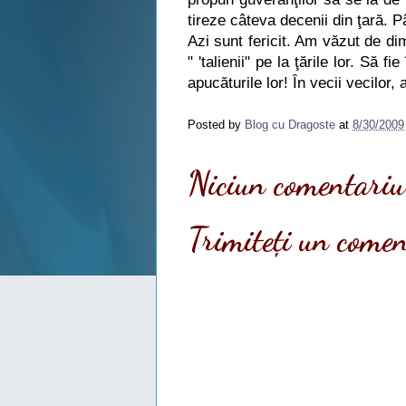
tireze câteva decenii din ţară. 
Azi sunt fericit. Am văzut de di
" 'talienii" pe la ţările lor. Să
apucăturile lor! În vecii vecilor, 
Posted by
Blog cu Dragoste
at
8/30/2009
Niciun comentariu
Trimiteți un come