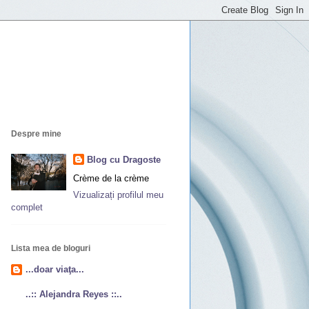
Despre mine
Blog cu Dragoste
Crème de la crème
Vizualizați profilul meu
complet
Lista mea de bloguri
...doar viaţa...
..:: Alejandra Reyes ::..