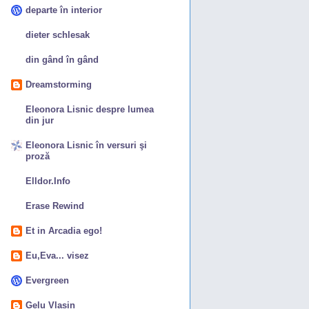
departe în interior
dieter schlesak
din gând în gând
Dreamstorming
Eleonora Lisnic despre lumea
din jur
Eleonora Lisnic în versuri şi
proză
Elldor.Info
Erase Rewind
Et in Arcadia ego!
Eu,Eva... visez
Evergreen
Gelu Vlașin