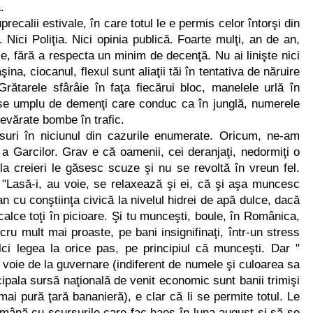
.
ecalii estivale, în care totul le e permis celor întorşi din
Nici Poliţia. Nici opinia publică. Foarte mulţi, an de an,
se, fără a respecta un minim de decenţă. Nu ai linişte nici
a, ciocanul, flexul sunt aliaţii tăi în tentativa de năruire
rătarele sfârâie în faţa fiecărui bloc, manelele urlă în
se umplu de demenţi care conduc ca în junglă, numerele
adevărate bombe în trafic.
suri în niciunul din cazurile enumerate. Oricum, ne-am
 a Garcilor. Grav e că oamenii, cei deranjaţi, nedormiţi o
i la creieri le găsesc scuze şi nu se revoltă în vreun fel.
 "Lasă-i, au voie, se relaxează şi ei, că şi aşa muncesc
ean cu conştiinţa civică la nivelul hidrei de apă dulce, dacă
 calce toţi în picioare. Şi tu munceşti, boule, în Românica,
cru mult mai proaste, pe bani insignifinaţi, într-un stress
ci legea la orice pas, pe principiul că munceşti. Dar "
 cu voie de la guvernare (indiferent de numele şi culoarea sa
incipala sursă naţională de venit economic sunt banii trimişi
i pură ţară bananieră), e clar că li se permite totul. Le
 mână cu scursurile care fac haos în luna august şi să se