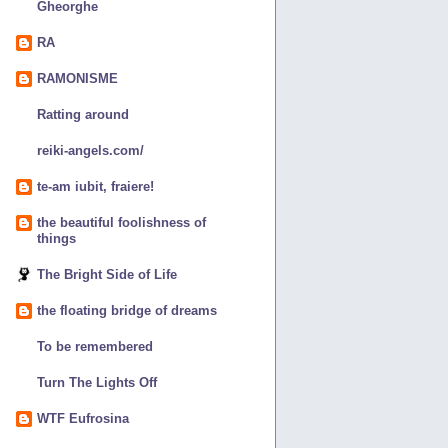
Gheorghe
RA
RAMONISME
Ratting around
reiki-angels.com/
te-am iubit, fraiere!
the beautiful foolishness of
things
The Bright Side of Life
the floating bridge of dreams
To be remembered
Turn The Lights Off
WTF Eufrosina