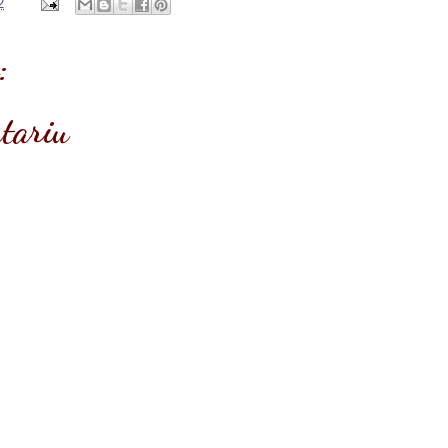
2
:
ntariu