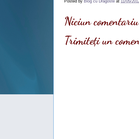
Posted by
Blog cu Dragoste
at
11/05/201
Niciun comentariu
Trimiteți un come