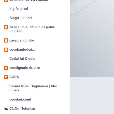
big fat pixel
Blogu' lu' Lori
ca şi cum ai citi din deşerturi
un gând
casa gandurilor
cocobanbebukan
Codul lui Oreste
consignatia de vise
CORA
Cornel Mihai Ungureanu | Idei
Libere
cugetari.com/
Cătălin Tolontan