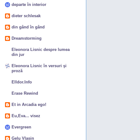
departe în interior
dieter schlesak
din gând în gând
Dreamstorming
Eleonora Lisnic despre lumea
din jur
Eleonora Lisnic în versuri şi
proză
Elldor.Info
Erase Rewind
Et in Arcadia ego!
Eu,Eva... visez
Evergreen
Gelu Vlașin