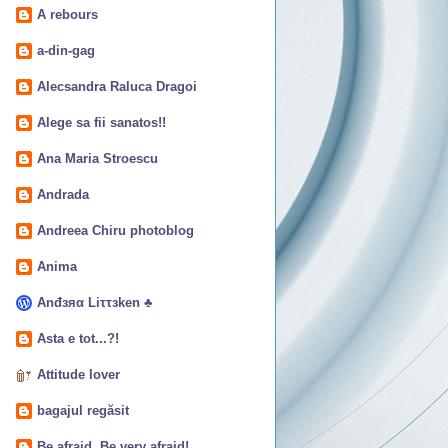
A rebours
a-din-gag
Alecsandra Raluca Dragoi
Alege sa fii sanatos!!
Ana Maria Stroescu
Andrada
Andreea Chiru photoblog
Anima
Anđзяα Liττзken ♣
Asta e tot...?!
Attitude lover
bagajul regăsit
Be afraid. Be very afraid!